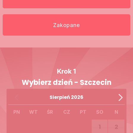
Warszawa
Zakopane
Zakopane
Krok 1
Wybierz dzień - Szczecin
Sierpień
2026
PN
WT
ŚR
CZ
PT
SO
N
1
2