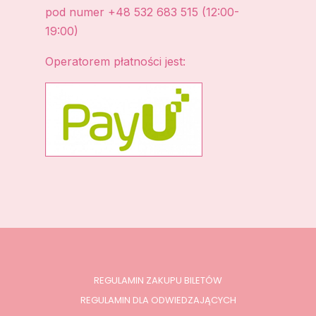
pod numer +48 532 683 515 (12:00-
19:00)
Operatorem płatności jest:
REGULAMIN ZAKUPU BILETÓW
REGULAMIN DLA ODWIEDZAJĄCYCH